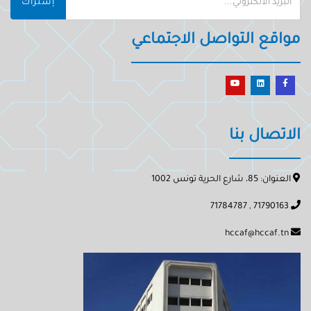
إشتراك
مواقع التواصل الاجتماعي
الاتصال بنا
العنوان: 85، شارع الحرية تونس 1002
71790163 , 71784787
hccaf@hccaf.tn