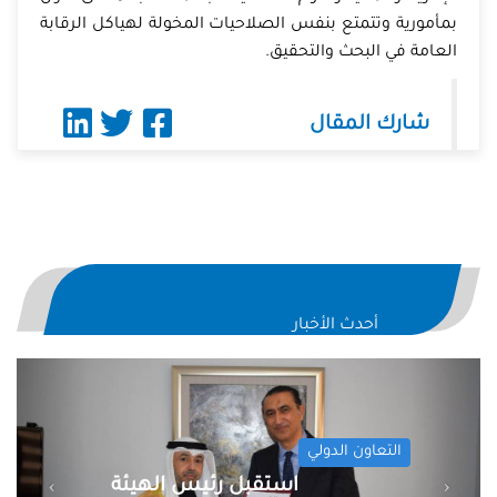
بمأمورية وتتمتع بنفس الصلاحيات المخولة لهياكل الرقابة
العامة في البحث والتحقيق.
شارك المقال
أحدث الأخبار
evious
Next
التعاون الدولي
هيئة
استقبل رئيس الهيئ