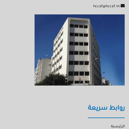
hccaf@hccaf.tn
روابط سريعة
الرئيسية