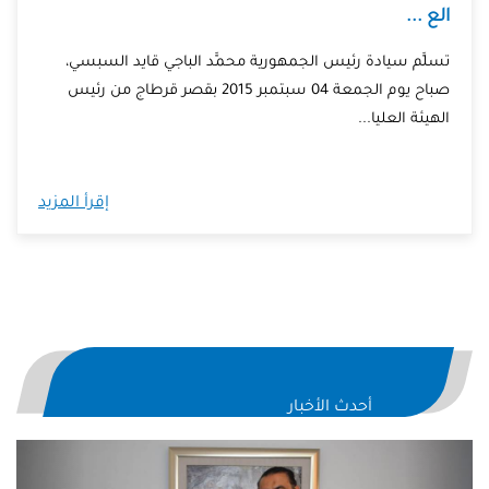
الع ...
تسلَّم سيادة رئيس الجمهورية محمَّد الباجي قايد السبسي،
صباح يوم الجمعة 04 سبتمبر 2015 بقصر قرطاج من رئيس
الهيئة العليا...
إقرأ المزيد
أحدث الأخبار
evious
Next