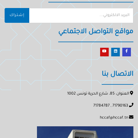
إشتراك
مواقع التواصل الاجتماعي
الاتصال بنا
العنوان: 85، شارع الحرية تونس 1002
71790163 , 71784787
hccaf@hccaf.tn