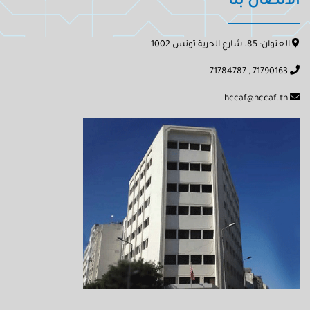
الاتصال بنا
العنوان: 85، شارع الحرية تونس 1002
71790163 , 71784787
hccaf@hccaf.tn