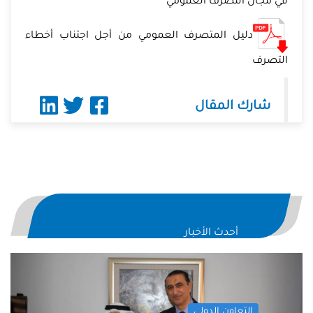
في مجال التصرف العمومي
دليل المتصرف العمومي من أجل اجتناب أخطاء
التصرف
شارك المقال
أحدث الأخبار
evious
Next
التعاون الدولي