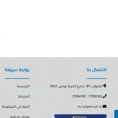
الاتصال بنا
روابط سريعة
العنوان: 85، شارع الحرية تونس 1002
الرئيسية
71790163 , 71784787
النشاط
hccaf@hccaf.tn
النفاذ إلى المعلومة
هياكل الرقابة