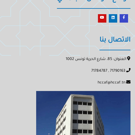
الاتصال بنا
العنوان: 85، شارع الحرية تونس 1002
71790163 , 71784787
hccaf@hccaf.tn