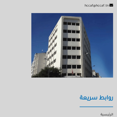
hccaf@hccaf.tn
روابط سريعة
الرئيسية