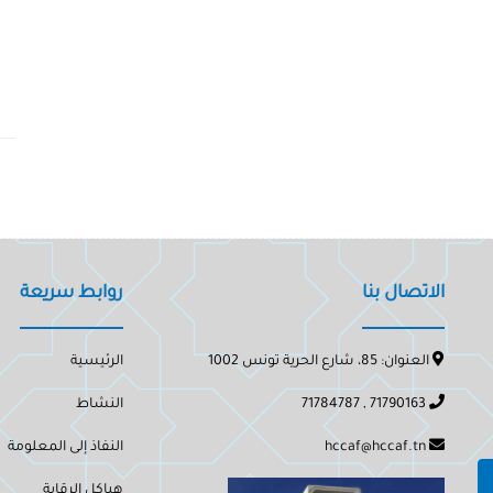
الاتصال بنا
روابط سريعة
العنوان: 85، شارع الحرية تونس 1002
الرئيسية
71790163 , 71784787
النشاط
hccaf@hccaf.tn
النفاذ إلى المعلومة
هياكل الرقابة