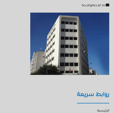
hccaf@hccaf.tn
روابط سريعة
الرئيسية