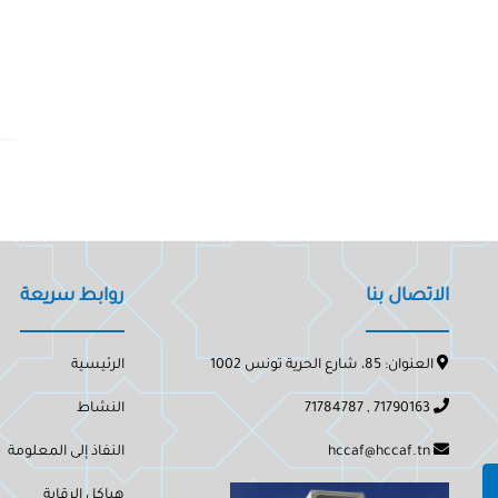
الاتصال بنا
روابط سريعة
العنوان: 85، شارع الحرية تونس 1002
الرئيسية
71790163 , 71784787
النشاط
hccaf@hccaf.tn
النفاذ إلى المعلومة
هياكل الرقابة